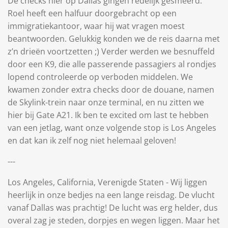
De checks hier op Dallas gingen redelijk gesmeerd.
Roel heeft een halfuur doorgebracht op een
immigratiekantoor, waar hij wat vragen moest
beantwoorden. Gelukkig konden we de reis daarna met
z’n drieën voortzetten ;) Verder werden we besnuffeld
door een K9, die alle passerende passagiers al rondjes
lopend controleerde op verboden middelen. We
kwamen zonder extra checks door de douane, namen
de Skylink-trein naar onze terminal, en nu zitten we
hier bij Gate A21. Ik ben te excited om last te hebben
van een jetlag, want onze volgende stop is Los Angeles
en dat kan ik zelf nog niet helemaal geloven!
---
Los Angeles, California, Verenigde Staten - Wij liggen
heerlijk in onze bedjes na een lange reisdag. De vlucht
vanaf Dallas was prachtig! De lucht was erg helder, dus
overal zag je steden, dorpjes en wegen liggen. Maar het