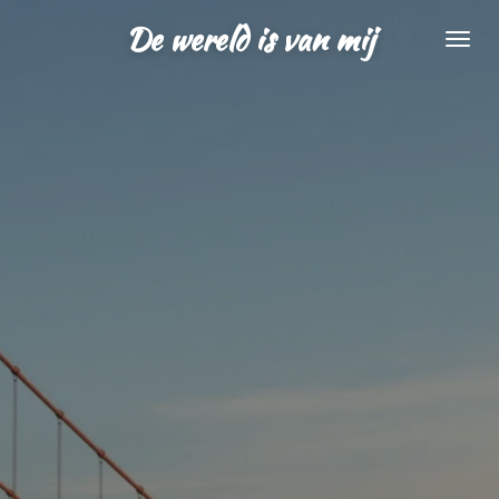
Ga
De wereld is van mij
direct
naar
de
hoofdinhoud