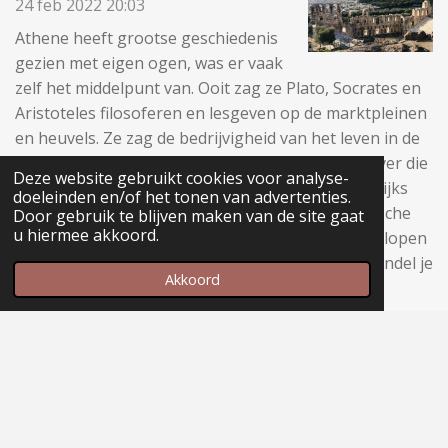
24 feb 2022
20:03
Athene heeft grootse geschiedenis
gezien met eigen ogen, was er vaak
zelf het middelpunt van. Ooit zag ze Plato, Socrates en
Aristoteles filosoferen en lesgeven op de marktpleinen
en heuvels. Ze zag de bedrijvigheid van het leven in de
eerste eeuwen na Christus. Nu rijden er auto's over die
Deze website gebruikt cookies voor analyse-
eeuwenoude wegen, en ziet het Parthenon dagelijks
doeleinden en/of het tonen van advertenties.
duizenden toeristen met de nieuwste technologische
Door gebruik te blijven maken van de site gaat
u hiermee akkoord.
gadgets. In de voetsporen van die oude filosofen lopen
nu trendy toeristen met selfiesticks. In Athene wandel je
Akkoord
in geschiedenis, hoe modern je ook bent.
Lees meer »
Maak jouw eigen website met
JouwWeb