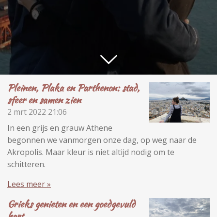
Pleinen, Plaka en Parthenon: stad,
sfeer en samen zien
2 mrt 2022
21:06
In een grijs en grauw Athene
begonnen we vanmorgen onze dag, op weg naar de
Akropolis. Maar kleur is niet altijd nodig om te
schitteren.
Lees meer »
Grieks genieten en een goedgevuld
hart