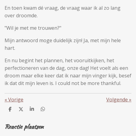
En toen kwam dé vraag, de vraag waar ik al zo lang
over droomde.
"Wil je met me trouwen?"
Mijn antwoord moge duidelijk zijn! Ja, met mijn hele
hart.
En nu begint het plannen, het vooruitkijken, het
perfectioneren van de dag, onze dag! Het voelt als een
droom maar elke keer dat ik naar mijn vinger kijk, besef
ik dat dit mijn leven is. I could not be more thankful.
«
Vorige
Volgende
»
D
D
S
D
e
e
h
e
l
e
a
l
Reactie plaatsen
e
l
r
e
n
e
n