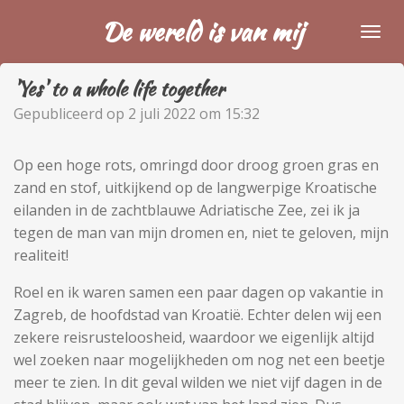
Ga
De wereld is van mij
direct
naar
'Yes' to a whole life together
de
hoofdinhoud
Gepubliceerd op 2 juli 2022 om 15:32
Op een hoge rots, omringd door droog groen gras en
zand en stof, uitkijkend op de langwerpige Kroatische
eilanden in de zachtblauwe Adriatische Zee, zei ik ja
tegen de man van mijn dromen en, niet te geloven, mijn
realiteit!
Roel en ik waren samen een paar dagen op vakantie in
Zagreb, de hoofdstad van Kroatië. Echter delen wij een
zekere reisrusteloosheid, waardoor we eigenlijk altijd
wel zoeken naar mogelijkheden om nog net een beetje
meer te zien. In dit geval wilden we niet vijf dagen in de