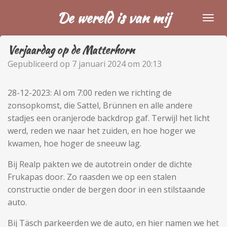
Ga
De wereld is van mij
direct
naar
Verjaardag op de Matterhorn
de
hoofdinhoud
Gepubliceerd op 7 januari 2024 om 20:13
28-12-2023:
Al om 7:00 reden we richting de
zonsopkomst, die Sattel, Brünnen en alle andere
stadjes een oranjerode backdrop gaf. Terwijl het licht
werd, reden we naar het zuiden, en hoe hoger we
kwamen, hoe hoger de sneeuw lag.
Bij Realp pakten we de autotrein onder de dichte
Frukapas door. Zo raasden we op een stalen
constructie onder de bergen door in een stilstaande
auto.
Bij Täsch parkeerden we de auto, en hier namen we het