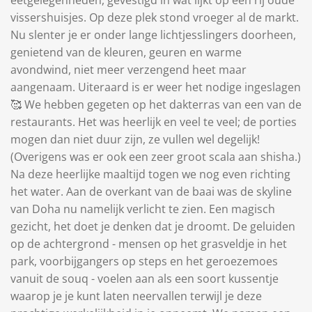
eetgelegenheden, gevestigd in wat lijkt op een rij oude
vissershuisjes. Op deze plek stond vroeger al de markt.
Nu slenter je er onder lange lichtjesslingers doorheen,
genietend van de kleuren, geuren en warme
avondwind, niet meer verzengend heet maar
aangenaam. Uiteraard is er weer het nodige ingeslagen
🥰 We hebben gegeten op het dakterras van een van de
restaurants. Het was heerlijk en veel te veel; de porties
mogen dan niet duur zijn, ze vullen wel degelijk!
(Overigens was er ook een zeer groot scala aan shisha.)
Na deze heerlijke maaltijd togen we nog even richting
het water. Aan de overkant van de baai was de skyline
van Doha nu namelijk verlicht te zien. Een magisch
gezicht, het doet je denken dat je droomt. De geluiden
op de achtergrond - mensen op het grasveldje in het
park, voorbijgangers op steps en het geroezemoes
vanuit de souq - voelen aan als een soort kussentje
waarop je je kunt laten neervallen terwijl je deze