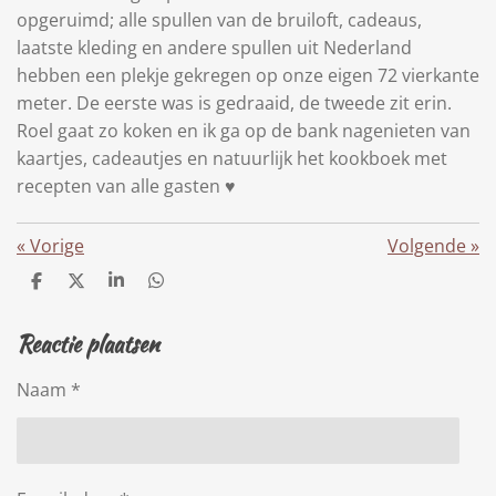
opgeruimd; alle spullen van de bruiloft, cadeaus,
laatste kleding en andere spullen uit Nederland
hebben een plekje gekregen op onze eigen 72 vierkante
meter. De eerste was is gedraaid, de tweede zit erin.
Roel gaat zo koken en ik ga op de bank nagenieten van
kaartjes, cadeautjes en natuurlijk het kookboek met
recepten van alle gasten ♥️
«
Vorige
Volgende
»
D
D
S
D
e
e
h
e
l
e
a
l
Reactie plaatsen
e
l
r
e
n
e
n
Naam *