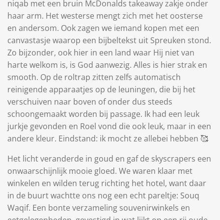
niqab met een bruin McDonalds takeaway zakje onder
haar arm. Het westerse mengt zich met het oosterse
en andersom. Ook zagen we iemand kopen met een
canvastasje waarop een bijbeltekst uit Spreuken stond.
Zo bijzonder, ook hier in een land waar Hij niet van
harte welkom is, is God aanwezig. Alles is hier strak en
smooth. Op de roltrap zitten zelfs automatisch
reinigende apparaatjes op de leuningen, die bij het
verschuiven naar boven of onder dus steeds
schoongemaakt worden bij passage. Ik had een leuk
jurkje gevonden en Roel vond die ook leuk, maar in een
andere kleur. Eindstand: ik mocht ze allebei hebben 🥰
Het licht veranderde in goud en gaf de skyscrapers een
onwaarschijnlijk mooie gloed. We waren klaar met
winkelen en wilden terug richting het hotel, want daar
in de buurt wachtte ons nog een echt pareltje: Souq
Waqif. Een bonte verzameling souvenirwinkels en