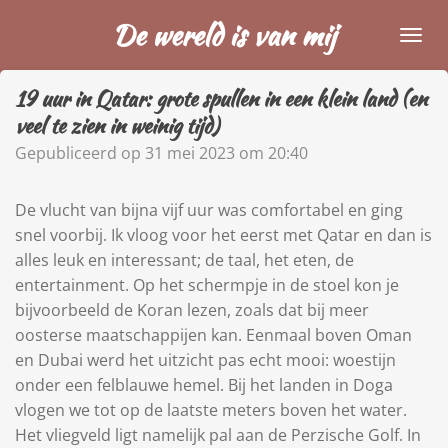
Ga
De wereld is van mij
direct
naar
19 uur in Qatar: grote spullen in een klein land (en
de
veel te zien in weinig tijd)
hoofdinhoud
Gepubliceerd op 31 mei 2023 om 20:40
De vlucht van bijna vijf uur was comfortabel en ging
snel voorbij. Ik vloog voor het eerst met Qatar en dan is
alles leuk en interessant; de taal, het eten, de
entertainment. Op het schermpje in de stoel kon je
bijvoorbeeld de Koran lezen, zoals dat bij meer
oosterse maatschappijen kan. Eenmaal boven Oman
en Dubai werd het uitzicht pas echt mooi: woestijn
onder een felblauwe hemel. Bij het landen in Doga
vlogen we tot op de laatste meters boven het water.
Het vliegveld ligt namelijk pal aan de Perzische Golf. In