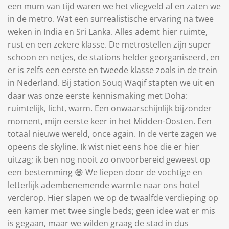
een mum van tijd waren we het vliegveld af en zaten we
in de metro. Wat een surrealistische ervaring na twee
weken in India en Sri Lanka. Alles ademt hier ruimte,
rust en een zekere klasse. De metrostellen zijn super
schoon en netjes, de stations helder georganiseerd, en
er is zelfs een eerste en tweede klasse zoals in de trein
in Nederland. Bij station Souq Waqif stapten we uit en
daar was onze eerste kennismaking met Doha:
ruimtelijk, licht, warm. Een onwaarschijnlijk bijzonder
moment, mijn eerste keer in het Midden-Oosten. Een
totaal nieuwe wereld, once again. In de verte zagen we
opeens de skyline. Ik wist niet eens hoe die er hier
uitzag; ik ben nog nooit zo onvoorbereid geweest op
een bestemming 😄 We liepen door de vochtige en
letterlijk adembenemende warmte naar ons hotel
verderop. Hier slapen we op de twaalfde verdieping op
een kamer met twee single beds; geen idee wat er mis
is gegaan, maar we wilden graag de stad in dus