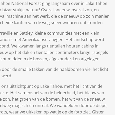
Tahoe National Forest ging langzaam over in Lake Tahoe
 bizar stukje natuur! Overal sneeuw, overal zon, en
val machine aan het werk, die de sneeuw op zo’n manier
an beide kanten van de weg sneeuwmuren ontstonden.
aville en Sattley; kleine communities met een klein
veranda’s met Amerikaanse vlaggen. Het landschap werd
ond. We kwamen langs tientallen houten cabins in
eeuw op het dak en tientallen centimeters lange ijspegels
echt middenin de bossen, afgezonderd en afgelegen.
door de smalle takken van de naaldbomen viel het licht
r werd.
ons uitzichtpunt op Lake Tahoe, met het licht van de
erte. Het samenspel van de helderheid, het blauw van
 de zon, het groen van de bomen, het wit van de sneeuw
pelweg magisch en unreal. We wandelden door de diepe,
ts, waar we uitkeken op wat je op de foto ziet. Gister