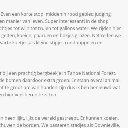
-
Even een korte stop, middenin rood gebied judging
en manier van leven. Super interessant! In de shop
htjes tot wijn tot truien tot gallons water. We rijden hier
geiten, koeien, paarden en bokjes grazen. Net reden we
arte koetjes als kleine stipjes rondhuppelen en
t bij een prachtig bergbeekje in Tahoe National Forest.
n de bomen daardoor extra groen. Er staan overal animal
ht te groot om van honden zijn dus ik ben benieuwd wat
n hier veel beren te zitten.
 heen lijkt, lijkt de wereld gestreept. Er kunnen koeien,
chuwen de borden. We passeren stadjes als Downieville,