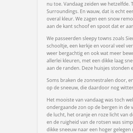
nu toe. Vandaag zeiden we hetzelfde. 
Surroundings. En wauw, dat is echt een
overal kleur. We zagen een snow remo
aan de kant schoof en spoot dat er a
We passeerden sleepy towns zoals Sierr
schooltje, een kerkje en vooral veel 
weer bergachtig en ook wat meer bewo
allerlei kleuren, met een dikke laag sn
aan de randen. Deze huisjes stonden 
Soms braken de zonnestralen door, en 
op de sneeuw, die daardoor nog witte
Het mooiste van vandaag was toch wel 
ondergaande zon op de bergen in de v
de lucht, het oranje en roze licht van
en de ruigheid van de rotsen was sim
dikke sneeuw naar een hoger gelegen ro