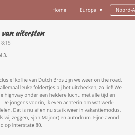
Home
Europa
Noord-
d van uitersten
18:15
l 3.
clusief koffie van Dutch Bros zijn we weer on the road.
llemaal leuke foldertjes bij het uitchecken, zo lief! We
de highway onder een heldere lucht, met alle tijd en
. De jongens voorin, ik even achterin om wat werk-
len. Dat is nu af en nu sta ik weer in vakantiemodus.
als wij zeggen, Sjon Majoor) en autodrum. Fijne avond
d op Interstate 80.