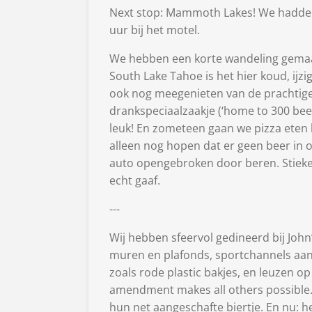
Next stop: Mammoth Lakes! We hadden 
uur bij het motel.
We hebben een korte wandeling gemaak
South Lake Tahoe is het hier koud, ij
ook nog meegenieten van de prachtig
drankspeciaalzaakje (‘home to 300 bee
leuk! En zometeen gaan we pizza eten b
alleen nog hopen dat er geen beer in on
auto opengebroken door beren. Stiekem
echt gaaf.
---
Wij hebben sfeervol gedineerd bij Joh
muren en plafonds, sportchannels aan o
zoals rode plastic bakjes, en leuzen op
amendment makes all others possible.
hun net aangeschafte biertje. En nu: h