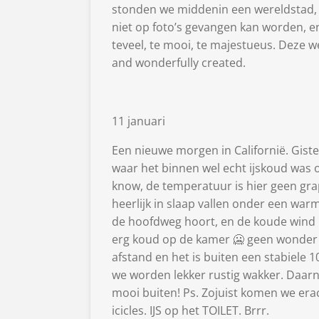
stonden we middenin een wereldstad,
niet op foto’s gevangen kan worden, en 
teveel, te mooi, te majestueus. Deze we
and wonderfully created.
11 januari
Een nieuwe morgen in Californië. Gist
waar het binnen wel echt ijskoud was o
know, de temperatuur is hier geen gra
heerlijk in slaap vallen onder een warme
de hoofdweg hoort, en de koude wind 
erg koud op de kamer 🥶 geen wonder o
afstand en het is buiten een stabiele 
we worden lekker rustig wakker. Daarna
mooi buiten! Ps. Zojuist komen we eracht
icicles. IJS op het TOILET. Brrr.