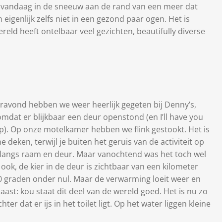
 vandaag in de sneeuw aan de rand van een meer dat
eigenlijk zelfs niet in een gezond paar ogen. Het is
reld heeft ontelbaar veel gezichten, beautifully diverse
eravond hebben we weer heerlijk gegeten bij Denny’s,
mdat er blijkbaar een deur openstond (en I’ll have you
p). Op onze motelkamer hebben we flink gestookt. Het is
 deken, terwijl je buiten het geruis van de activiteit op
langs raam en deur. Maar vanochtend was het toch wel
ok, de kier in de deur is zichtbaar van een kilometer
10 graden onder nul. Maar de verwarming loeit weer en
ast: kou staat dit deel van de wereld goed. Het is nu zo
er dat er ijs in het toilet ligt. Op het water liggen kleine