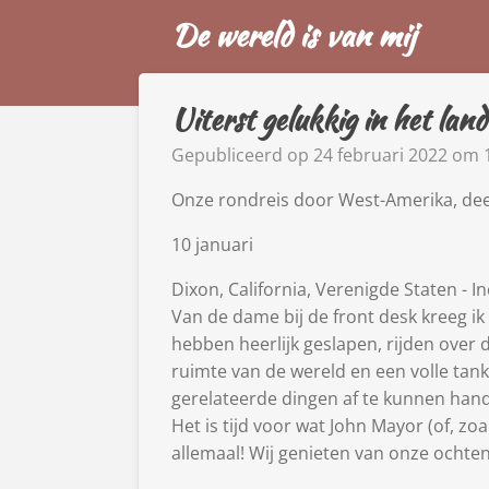
De wereld is van mij
Ga
direct
naar
de
Uiterst gelukkig in het lan
hoofdinhoud
Gepubliceerd op 24 februari 2022 om 
Onze rondreis door West-Amerika, dee
10 januari
Dixon, California, Verenigde Staten -
In
Van de dame bij de front desk kreeg ik a
hebben heerlijk geslapen, rijden over 
ruimte van de wereld en een volle tank
gerelateerde dingen af te kunnen hande
Het is tijd voor wat John Mayor (of, zo
allemaal! Wij genieten van onze ochten