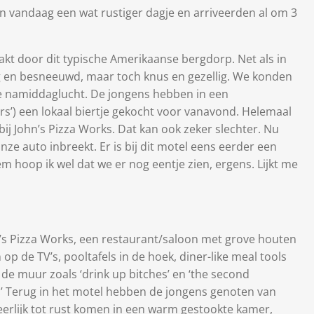
vandaag een wat rustiger dagje en arriveerden al om 3
t door dit typische Amerikaanse bergdorp. Net als in
zig en besneeuwd, maar toch knus en gezellig. We konden
e namiddaglucht. De jongens hebben in een
rs’) een lokaal biertje gekocht voor vanavond. Helemaal
ij John’s Pizza Works. Dat kan ook zeker slechter. Nu
ze auto inbreekt. Er is bij dit motel eens eerder een
 hoop ik wel dat we er nog eentje zien, ergens. Lijkt me
n’s Pizza Works, een restaurant/saloon met grove houten
p de TV’s, pooltafels in de hoek, diner-like meal tools
 de muur zoals ‘drink up bitches’ en ‘the second
’ Terug in het motel hebben de jongens genoten van
eerlijk tot rust komen in een warm gestookte kamer,