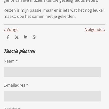
genot van live muziek ('tantoe gezellig' aldus Peter).
Reizen is mijn passie, maar er is iets wat het nog leuker
maakt: doe het samen met je geliefden.
«
Vorige
Volgende
»
D
D
S
D
e
e
h
e
l
e
a
l
Reactie plaatsen
e
l
r
e
n
e
n
Naam *
E-mailadres *