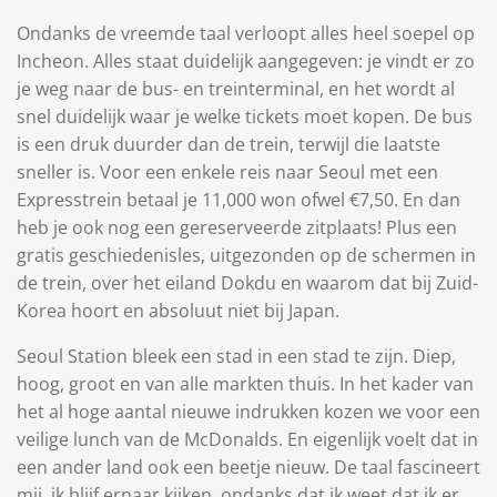
Ondanks de vreemde taal verloopt alles heel soepel op
Incheon. Alles staat duidelijk aangegeven: je vindt er zo
je weg naar de bus- en treinterminal, en het wordt al
snel duidelijk waar je welke tickets moet kopen. De bus
is een druk duurder dan de trein, terwijl die laatste
sneller is. Voor een enkele reis naar Seoul met een
Expresstrein betaal je 11,000 won ofwel €7,50. En dan
heb je ook nog een gereserveerde zitplaats! Plus een
gratis geschiedenisles, uitgezonden op de schermen in
de trein, over het eiland Dokdu en waarom dat bij Zuid-
Korea hoort en absoluut niet bij Japan.
Seoul Station bleek een stad in een stad te zijn. Diep,
hoog, groot en van alle markten thuis. In het kader van
het al hoge aantal nieuwe indrukken kozen we voor een
veilige lunch van de McDonalds. En eigenlijk voelt dat in
een ander land ook een beetje nieuw. De taal fascineert
mij, ik blijf ernaar kijken, ondanks dat ik weet dat ik er