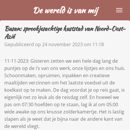
Ga
De wereld is van mij
direct
naar
Busan: sprookjesachtige kuststad van Noord-Oost-
de
Azië
hoofdinhoud
Gepubliceerd op 24 november 2023 om 11:18
11-11-2023:
Gisteren zetten we een hele dag lang de
puntjes op de i’s van ons werk, onze lijstjes en ons huis.
Schoonmaken, opruimen, inpakken en creatieve
maaltijden verzinnen om het laatste voedsel uit de
koelkast op te maken. De dag voordat je op reis gaat, is
eigenlijk net zo leuk als de reisdag zelf. En hoewel we
pas om 07:30 hoefden op te staan, lag ik al om 05:00
wide awake op ons knusse zolderkamertje. Het is lastig
slapen als je weet dat je bijna naar de andere kant van
de wereld vliegt.