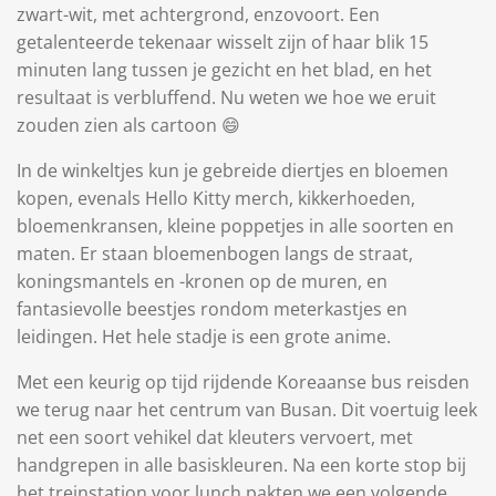
zwart-wit, met achtergrond, enzovoort. Een
getalenteerde tekenaar wisselt zijn of haar blik 15
minuten lang tussen je gezicht en het blad, en het
resultaat is verbluffend. Nu weten we hoe we eruit
zouden zien als cartoon 😄
In de winkeltjes kun je gebreide diertjes en bloemen
kopen, evenals Hello Kitty merch, kikkerhoeden,
bloemenkransen, kleine poppetjes in alle soorten en
maten. Er staan bloemenbogen langs de straat,
koningsmantels en -kronen op de muren, en
fantasievolle beestjes rondom meterkastjes en
leidingen. Het hele stadje is een grote anime.
Met een keurig op tijd rijdende Koreaanse bus reisden
we terug naar het centrum van Busan. Dit voertuig leek
net een soort vehikel dat kleuters vervoert, met
handgrepen in alle basiskleuren. Na een korte stop bij
het treinstation voor lunch pakten we een volgende