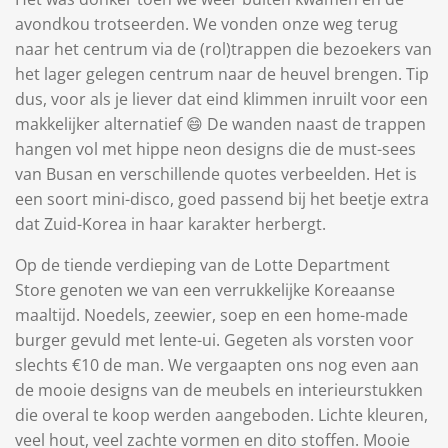
avondkou trotseerden. We vonden onze weg terug
naar het centrum via de (rol)trappen die bezoekers van
het lager gelegen centrum naar de heuvel brengen. Tip
dus, voor als je liever dat eind klimmen inruilt voor een
makkelijker alternatief 😄 De wanden naast de trappen
hangen vol met hippe neon designs die de must-sees
van Busan en verschillende quotes verbeelden. Het is
een soort mini-disco, goed passend bij het beetje extra
dat Zuid-Korea in haar karakter herbergt.
Op de tiende verdieping van de Lotte Department
Store genoten we van een verrukkelijke Koreaanse
maaltijd. Noedels, zeewier, soep en een home-made
burger gevuld met lente-ui. Gegeten als vorsten voor
slechts €10 de man. We vergaapten ons nog even aan
de mooie designs van de meubels en interieurstukken
die overal te koop werden aangeboden. Lichte kleuren,
veel hout, veel zachte vormen en dito stoffen. Mooie