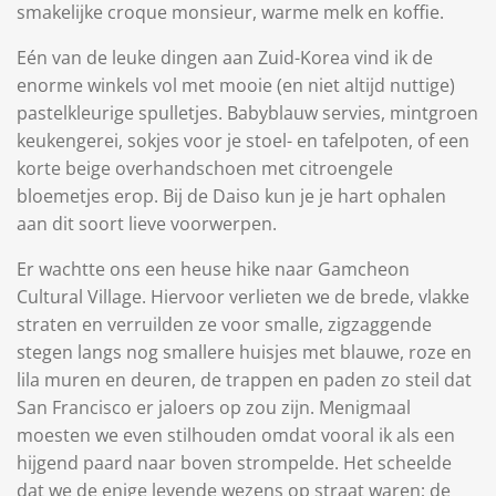
smakelijke croque monsieur, warme melk en koffie.
Eén van de leuke dingen aan Zuid-Korea vind ik de
enorme winkels vol met mooie (en niet altijd nuttige)
pastelkleurige spulletjes. Babyblauw servies, mintgroen
keukengerei, sokjes voor je stoel- en tafelpoten, of een
korte beige overhandschoen met citroengele
bloemetjes erop. Bij de Daiso kun je je hart ophalen
aan dit soort lieve voorwerpen.
Er wachtte ons een heuse hike naar Gamcheon
Cultural Village. Hiervoor verlieten we de brede, vlakke
straten en verruilden ze voor smalle, zigzaggende
stegen langs nog smallere huisjes met blauwe, roze en
lila muren en deuren, de trappen en paden zo steil dat
San Francisco er jaloers op zou zijn. Menigmaal
moesten we even stilhouden omdat vooral ik als een
hijgend paard naar boven strompelde. Het scheelde
dat we de enige levende wezens op straat waren; de