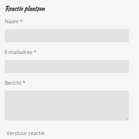
l
e
a
l
Reactie plaatsen
e
l
r
e
n
e
n
Naam *
E-mailadres *
Bericht *
Verstuur reactie