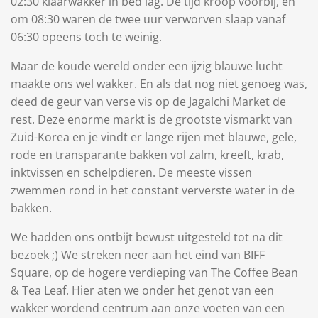
02:30 klaarwakker in bed lag. De tijd kroop voorbij, en
om 08:30 waren de twee uur verworven slaap vanaf
06:30 opeens toch te weinig.
Maar de koude wereld onder een ijzig blauwe lucht
maakte ons wel wakker. En als dat nog niet genoeg was,
deed de geur van verse vis op de Jagalchi Market de
rest. Deze enorme markt is de grootste vismarkt van
Zuid-Korea en je vindt er lange rijen met blauwe, gele,
rode en transparante bakken vol zalm, kreeft, krab,
inktvissen en schelpdieren. De meeste vissen
zwemmen rond in het constant ververste water in de
bakken.
We hadden ons ontbijt bewust uitgesteld tot na dit
bezoek ;) We streken neer aan het eind van BIFF
Square, op de hogere verdieping van The Coffee Bean
& Tea Leaf. Hier aten we onder het genot van een
wakker wordend centrum aan onze voeten van een