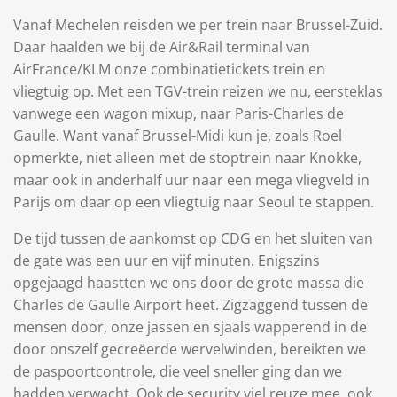
Vanaf Mechelen reisden we per trein naar Brussel-Zuid.
Daar haalden we bij de Air&Rail terminal van
AirFrance/KLM onze combinatietickets trein en
vliegtuig op. Met een TGV-trein reizen we nu, eersteklas
vanwege een wagon mixup, naar Paris-Charles de
Gaulle. Want vanaf Brussel-Midi kun je, zoals Roel
opmerkte, niet alleen met de stoptrein naar Knokke,
maar ook in anderhalf uur naar een mega vliegveld in
Parijs om daar op een vliegtuig naar Seoul te stappen.
De tijd tussen de aankomst op CDG en het sluiten van
de gate was een uur en vijf minuten. Enigszins
opgejaagd haastten we ons door de grote massa die
Charles de Gaulle Airport heet. Zigzaggend tussen de
mensen door, onze jassen en sjaals wapperend in de
door onszelf gecreëerde wervelwinden, bereikten we
de paspoortcontrole, die veel sneller ging dan we
hadden verwacht. Ook de security viel reuze mee, ook