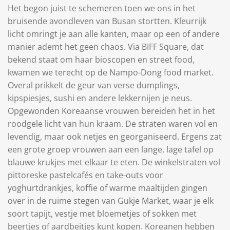
Het begon juist te schemeren toen we ons in het
bruisende avondleven van Busan stortten. Kleurrijk
licht omringt je aan alle kanten, maar op een of andere
manier ademt het geen chaos. Via BIFF Square, dat
bekend staat om haar bioscopen en street food,
kwamen we terecht op de Nampo-Dong food market.
Overal prikkelt de geur van verse dumplings,
kipspiesjes, sushi en andere lekkernijen je neus.
Opgewonden Koreaanse vrouwen bereiden het in het
roodgele licht van hun kraam. De straten waren vol en
levendig, maar ook netjes en georganiseerd. Ergens zat
een grote groep vrouwen aan een lange, lage tafel op
blauwe krukjes met elkaar te eten. De winkelstraten vol
pittoreske pastelcafés en take-outs voor
yoghurtdrankjes, koffie of warme maaltijden gingen
over in de ruime stegen van Gukje Market, waar je elk
soort tapijt, vestje met bloemetjes of sokken met
beertjes of aardbeitjes kunt kopen. Koreanen hebben