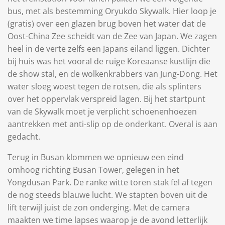
bus, met als bestemming Oryukdo Skywalk. Hier loop je
(gratis) over een glazen brug boven het water dat de
Oost-China Zee scheidt van de Zee van Japan. We zagen
heel in de verte zelfs een Japans eiland liggen. Dichter
bij huis was het vooral de ruige Koreaanse kustlijn die
de show stal, en de wolkenkrabbers van Jung-Dong. Het
water sloeg woest tegen de rotsen, die als splinters
over het oppervlak verspreid lagen. Bij het startpunt
van de Skywalk moet je verplicht schoenenhoezen
aantrekken met anti-slip op de onderkant. Overal is aan
gedacht.
Terug in Busan klommen we opnieuw een eind
omhoog richting Busan Tower, gelegen in het
Yongdusan Park. De ranke witte toren stak fel af tegen
de nog steeds blauwe lucht. We stapten boven uit de
lift terwijl juist de zon onderging. Met de camera
maakten we time lapses waarop je de avond letterlijk