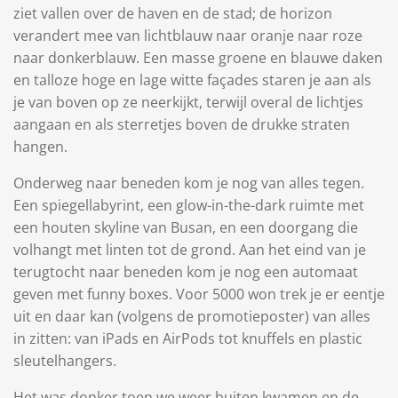
ziet vallen over de haven en de stad; de horizon
verandert mee van lichtblauw naar oranje naar roze
naar donkerblauw. Een masse groene en blauwe daken
en talloze hoge en lage witte façades staren je aan als
je van boven op ze neerkijkt, terwijl overal de lichtjes
aangaan en als sterretjes boven de drukke straten
hangen.
Onderweg naar beneden kom je nog van alles tegen.
Een spiegellabyrint, een glow-in-the-dark ruimte met
een houten skyline van Busan, en een doorgang die
volhangt met linten tot de grond. Aan het eind van je
terugtocht naar beneden kom je nog een automaat
geven met funny boxes. Voor 5000 won trek je er eentje
uit en daar kan (volgens de promotieposter) van alles
in zitten: van iPads en AirPods tot knuffels en plastic
sleutelhangers.
Het was donker toen we weer buiten kwamen en de