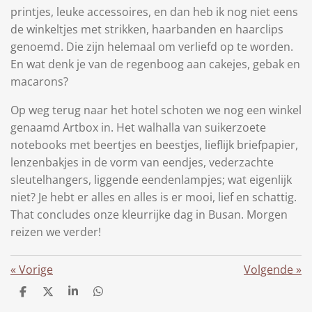
printjes, leuke accessoires, en dan heb ik nog niet eens
de winkeltjes met strikken, haarbanden en haarclips
genoemd. Die zijn helemaal om verliefd op te worden.
En wat denk je van de regenboog aan cakejes, gebak en
macarons?
Op weg terug naar het hotel schoten we nog een winkel
genaamd Artbox in. Het walhalla van suikerzoete
notebooks met beertjes en beestjes, lieflijk briefpapier,
lenzenbakjes in de vorm van eendjes, vederzachte
sleutelhangers, liggende eendenlampjes; wat eigenlijk
niet? Je hebt er alles en alles is er mooi, lief en schattig.
That concludes onze kleurrijke dag in Busan. Morgen
reizen we verder!
«
Vorige
Volgende
»
D
D
S
D
e
e
h
e